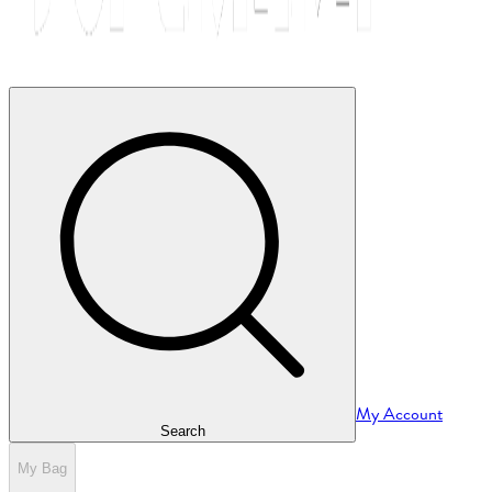
My Account
Search
My Bag